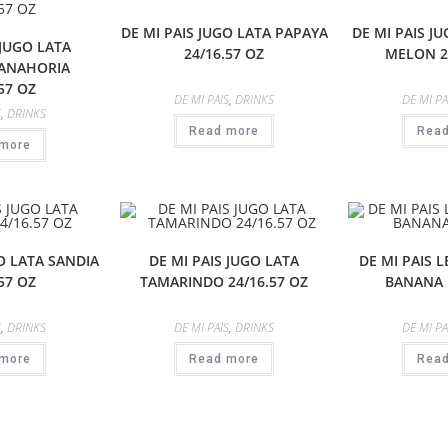
DE MI PAIS JUGO LATA PAPAYA
DE MI PAIS J
 JUGO LATA
24/16.57 OZ
MELON 2
ZANAHORIA
57 OZ
DE MI PAIS
,
DRINKS
DE MI PA
S
,
DRINKS
Read more
Rea
more
O LATA SANDIA
DE MI PAIS JUGO LATA
DE MI PAIS 
57 OZ
TAMARINDO 24/16.57 OZ
BANANA 
S
,
DRINKS
DE MI PAIS
,
DRINKS
DE MI PA
more
Read more
Rea