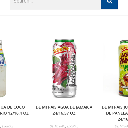
GUA DE COCO
DE MI PAIS AGUA DE JAMAICA
DE MI PAIS 
IO 12/16.4 OZ
24/16.57 OZ
DE PANELA
24/1
S
,
DRINKS
DE MI PAIS
,
DRINKS
DE MI PA