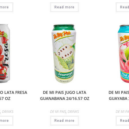
more
Read more
Rea
GO LATA FRESA
DE MI PAIS JUGO LATA
DE MI PAI
57 OZ
GUANABANA 24/16.57 OZ
GUAYABA 
S
,
DRINKS
DE MI PAIS
,
DRINKS
DE MI PA
more
Read more
Rea