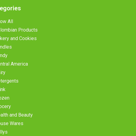
egories
ow All
lombian Products
kery and Cookies
ndles
ndy
ntral America
iry
tergents
ink
ozen
ocery
alth and Beauty
use Wares
llys