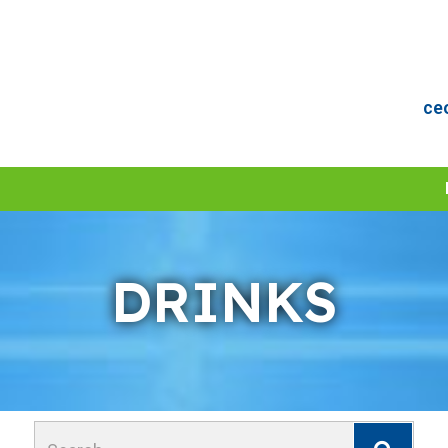
ce
DRINKS