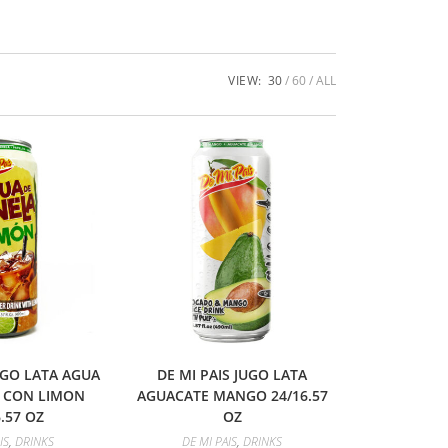
VIEW:
30
60
ALL
JUGO LATA AGUA
DE MI PAIS JUGO LATA
 CON LIMON
AGUACATE MANGO 24/16.57
6.57 OZ
OZ
IS
,
DRINKS
DE MI PAIS
,
DRINKS