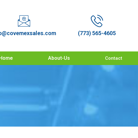
o@covemexsales.com
(773) 565-4605
Home
About-Us
Contact