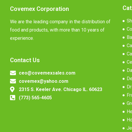
Cat
Covemex Corporation
Sh
We are the leading company in the distribution of
Co
food and products, with more than 10 years of
Ba
experience.
Ca
Ca
Contact Us
Ce
Da
ceo@covemexsales.com
De
covemex@yahoo.com
Dr
2315 S. Keeler Ave. Chicago IL. 60623
Fr
(773) 565-4605
Gr
He
Ho
Je